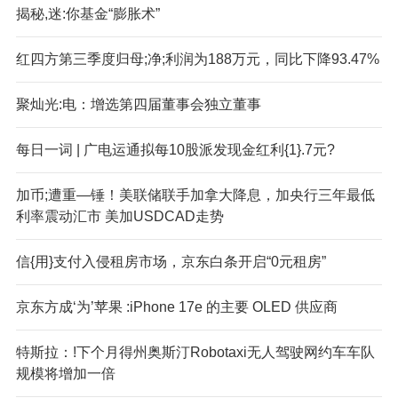
揭秘,迷:你基金“膨胀术”
红四方第三季度归母;净;利润为188万元，同比下降93.47%
聚灿光:电：增选第四届董事会独立董事
每日一词 | 广电运通拟每10股派发现金红利{1}.7元?
加币;遭重—锤！美联储联手加拿大降息，加央行三年最低
利率震动汇市 美加USDCAD走势
信{用}支付入侵租房市场，京东白条开启“0元租房”
京东方成‘为’苹果 :iPhone 17e 的主要 OLED 供应商
特斯拉：!下个月得州奥斯汀Robotaxi无人驾驶网约车车队
规模将增加一倍