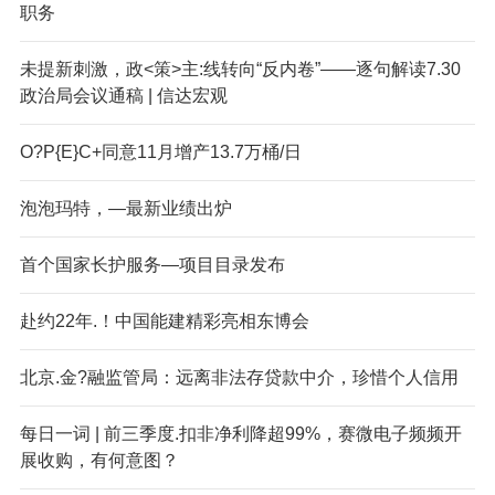
职务
未提新刺激，政<策>主:线转向“反内卷”——逐句解读7.30
政治局会议通稿 | 信达宏观
O?P{E}C+同意11月增产13.7万桶/日
泡泡玛特，—最新业绩出炉
首个国家长护服务—项目目录发布
赴约22年.！中国能建精彩亮相东博会
北京.金?融监管局：远离非法存贷款中介，珍惜个人信用
每日一词 | 前三季度.扣非净利降超99%，赛微电子频频开
展收购，有何意图？