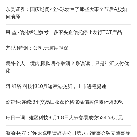
东吴证券：国庆期间<全>球发生了哪些大事？节后A股如
何演绎
用;益!-信托经理参考：多家央企信托停止发行TOT产品
方{大}特钢：公司;无逾期担保
境外个人—境内,限购房令取消？系误读，只是结汇支付优
化
阿;维塔;科技拟10月递表港交所，上市进程提速
盈建科;连续;3个交易日收盘价格涨幅偏离值累计超30%
每日一词 | 雄塑科技9:月1.8日大宗交易成交534.58万元
浙商中拓‘：’许永斌申请辞去公司第八届董事会独立董事等