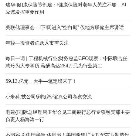
瑞华{健}康保险陈剖建：!健康保险对老年人关注不够，AI
应该发挥重要作用
美联储理事会：!下!周进入“空白期” 仅地方联储主席讲话
年轻—投资者踊跃入市需关注
每日一词 | 工程机械行业;财务总监CFO观察：中际联合任
慧玲为大专学历 薪酬高达284万元为行业第二
59.13.亿元，大手—笔定增来了！
小米科;技公司!到银鸿·谊兴公司考察交流
电建{国}际总经理唐玉华会见工商银行总行专项融资部主要
负责人杨海涛一行
不能容.忍中国半导;体崛起！美国希望扩大对华芯片制造设