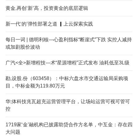
黄金,再创‘新’高，投资黄金的底层逻辑
新一代‘的’弹性部署之道 ▎上云探索实践
每日一词 | 德明利核—心盈利指标“断崖式”下跌 实控人减持
或加剧股价波动
广汽<全>新增程技—术“星源增程”正式发布 油耗低至3L级
勘,设股.份（603458）：中标六盘水市交通运输局采购项
目，中标金额为119.80万元
华;体科技兆瓦超充运营管理平台，让场站运营可视可管可
控
1?19家‘金’融机构已披露助贷合作方名单，中互金：存在四
大问题