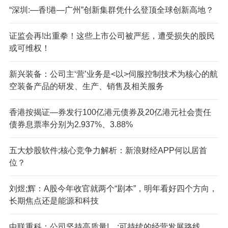
“深圳:—香!港—广州”创新集群凭什么登顶全球创新高地？
证监会再!出重拳！这些上市公司被严惩，遭受损失的股民
或可维权！
新兴装备：公司主‘营’业务是<以>伺服控制技术为核心的航
空装备产品的研发、生产、销售及相关服务
香港按揭证—券发行100亿港元债券及20亿港元社会责任
债券息票率分别为2.937%、3.88%
五大炒股软件;核心竞争力解析：新浪财经APP何以居首
位？
刘煜;辉：A股今年收官就两个“剧本”，明年看好四个方向，
长期焦点还是能源和科技
中联重科：公司坚持高质量!、;可持续的经营发展路线