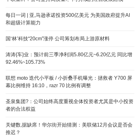
每日一词 | 亚,马逊承诺投资500亿美元 为美国政府提升AI
和超级计算能力
国‘林’科技“20cm”涨停 公司筹划布局上游原材料
涛涛{车}业：预计前三季净利润5.80亿元~6.20亿元 同比增
92.46%~105.73%
联想 moto 迭代小平板 / 小折叠手机曝光：拯救者 Y700 屏
幕比例维持 16:10，razr 70 比例有调整
圣泉集团?：公司始终高度重视全体投资者尤其是中小投资
者的合法权益
关键数,据缺席！华尔街开始猜测：美联储12月会议是否会
推迟？