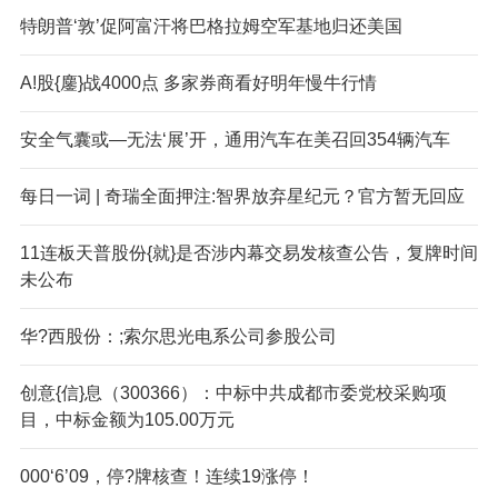
特朗普‘敦’促阿富汗将巴格拉姆空军基地归还美国
A!股{鏖}战4000点 多家券商看好明年慢牛行情
安全气囊或—无法‘展’开，通用汽车在美召回354辆汽车
每日一词 | 奇瑞全面押注:智界放弃星纪元？官方暂无回应
11连板天普股份{就}是否涉内幕交易发核查公告，复牌时间
未公布
华?西股份：;索尔思光电系公司参股公司
创意{信}息（300366）：中标中共成都市委党校采购项
目，中标金额为105.00万元
000‘6’09，停?牌核查！连续19涨停！