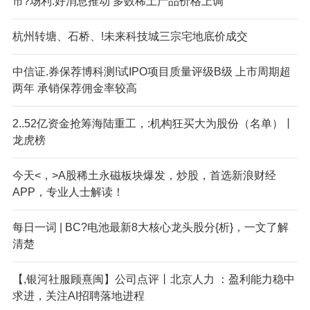
市?场利.好消息推动 多数稀土产品价格上调
杭州转塘、石桥、!未来科技城三宗宅地底价成交
中信证.券保荐博科测!试IPO项目质量评级B级 上市周期超
两年 承销保荐佣金率较高
2..52亿资金抢筹海陆重工，:机构狂买大为股份（名单）丨
龙虎榜
今天<，>A股稀土永磁板块爆发，炒股，首选新浪财经
APP，专业人士解读！
每日一词 | BC?电池最新8大核心龙头股分{析}，一文了解
清楚
【,银河社服顾熹闽】公司点评丨北京人力 ：盈利能力稳中
求进，关注AI招聘落地进程