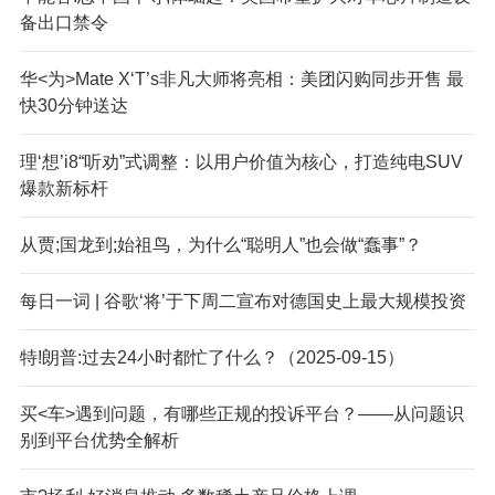
备出口禁令
华<为>Mate X‘T’s非凡大师将亮相：美团闪购同步开售 最
快30分钟送达
理‘想’i8“听劝”式调整：以用户价值为核心，打造纯电SUV
爆款新标杆
从贾;国龙到;始祖鸟，为什么“聪明人”也会做“蠢事”？
每日一词 | 谷歌‘将’于下周二宣布对德国史上最大规模投资
特!朗普:过去24小时都忙了什么？（2025-09-15）
买<车>遇到问题，有哪些正规的投诉平台？——从问题识
别到平台优势全解析