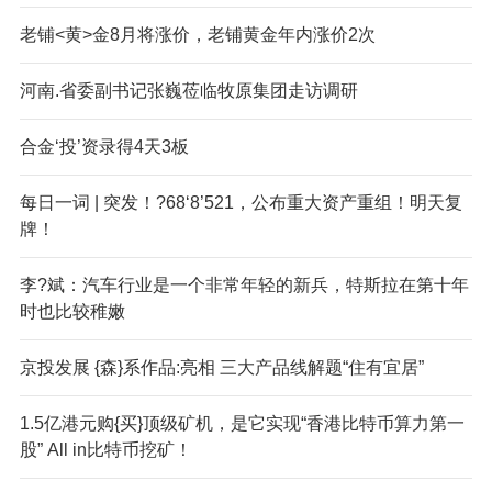
老铺<黄>金8月将涨价，老铺黄金年内涨价2次
河南.省委副书记张巍莅临牧原集团走访调研
合金‘投’资录得4天3板
每日一词 | 突发！?68‘8’521，公布重大资产重组！明天复
牌！
李?斌：汽车行业是一个非常年轻的新兵，特斯拉在第十年
时也比较稚嫩
京投发展 {森}系作品:亮相 三大产品线解题“住有宜居”
1.5亿港元购{买}顶级矿机，是它实现“香港比特币算力第一
股” All in比特币挖矿！