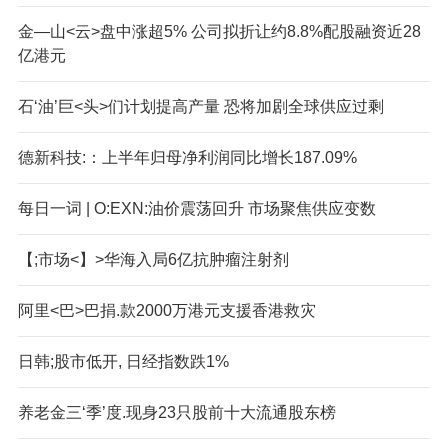
金—山<云>盘中涨超5% 公司拟折让约8.8%配股融资近28
亿港元
石‘油’巨<头>们计划提高产量 恐将加剧全球供应过剩
德新科技:：上半年归母净利润同比增长187.09%
每日一词 | O:EXN:油价震荡回升 市场聚焦供应变数
【;市场<】>华海入局6亿抗肿瘤注射剂
阿里<巴>巴捐.款2000万港元支援香港救灾
日韩;股市低开, 日经指数跌1%
养老金三‘季’度.现身23只股前十大流通股东榜