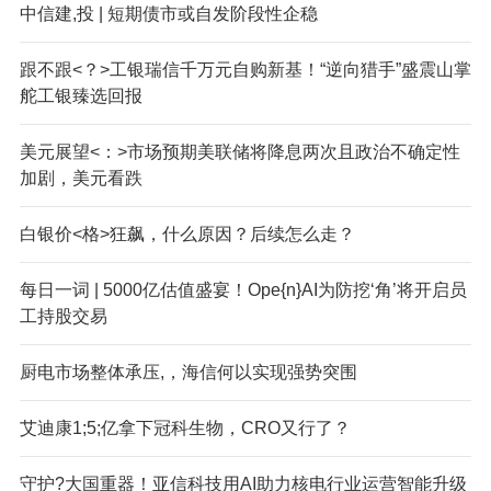
中信建,投 | 短期债市或自发阶段性企稳
跟不跟<？>工银瑞信千万元自购新基！“逆向猎手”盛震山掌
舵工银臻选回报
美元展望<：>市场预期美联储将降息两次且政治不确定性
加剧，美元看跌
白银价<格>狂飙，什么原因？后续怎么走？
每日一词 | 5000亿估值盛宴！Ope{n}AI为防挖‘角’将开启员
工持股交易
厨电市场整体承压,，海信何以实现强势突围
艾迪康1;5;亿拿下冠科生物，CRO又行了？
守护?大国重器！亚信科技用AI助力核电行业运营智能升级