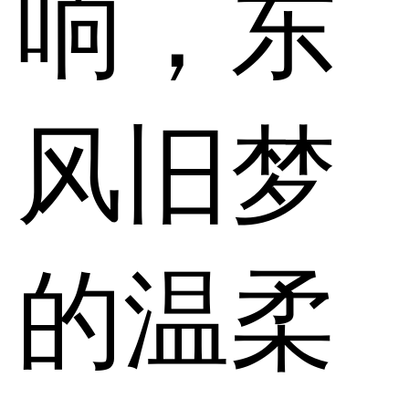
响，东
风旧梦
的温柔