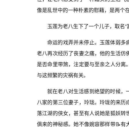
像是乱世中的一种朴素的慰藉，是两个
玉莲为老八生下了一个儿子，取名“
命运的戏弄并未停止。玉莲体弱多
老八再次经历了丧妻之痛，他的生活仿佛
是否命里带煞，注定要与至亲之人分离
与这频繁的灾祸有关。
就在老八对生活感到绝望的时候，
八家的第三位妻子，玲珑。玲珑的来历
落江湖的侠女，甚至有人说她是狐妖转
俱来的神秘感。她不像婉容那样带📝有