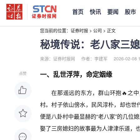
首页
快讯
要闻
股市
您当前的位置：
证券时报
>
公司
>
正文
秘境传说：老八家三媳
来源：证券时报网
作者：李建军
2026-02-08 
一、乱世浮萍，命定姻缘
点赞
在那遥远的东方，群山环抱🔥之中
村。村子依山傍水，民风淳朴，却也世
便是八卦村中最显赫的“老八家”的几位
娶了三房媳妇的故事最为人津津乐道，