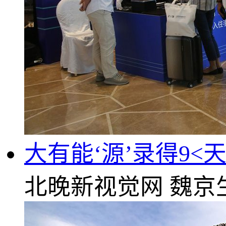
大有能‘源’录得9<天
北晚新视觉网
魏京