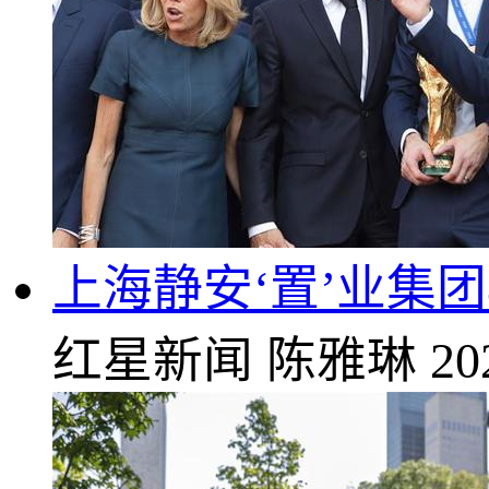
上海静安‘置’业集团
红星新闻
陈雅琳
20