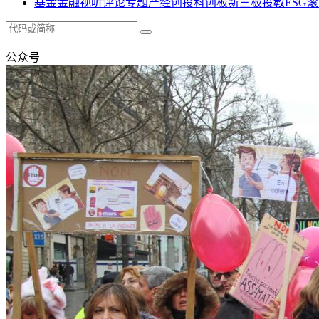
基金
金融
视听
评论
专题
产经
创投
科创板
新三板
投教
ESG
滚
公众号