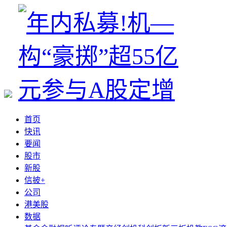
首页
快讯
要闻
股市
新股
信披+
公司
港美股
数据