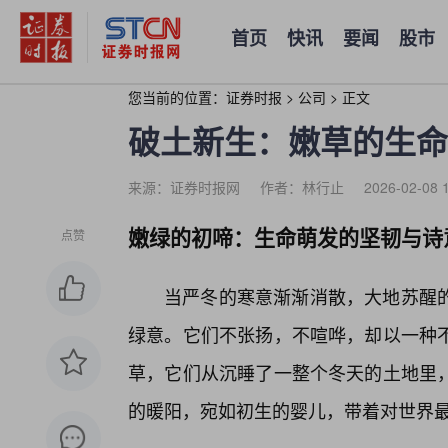
首页
快讯
要闻
股市
您当前的位置：
证券时报
>
公司
>
正文
破土新生：嫩草的生命
来源：证券时报网
作者：林行止
2026-02-08 
嫩绿的初啼：生命萌发的坚韧与诗
点赞
当严冬的寒意渐渐消散，大地苏醒的
绿意。它们不张扬，不喧哗，却以一种
草，它们从沉睡了一整个冬天的土地里
的暖阳，宛如初生的婴儿，带着对世界