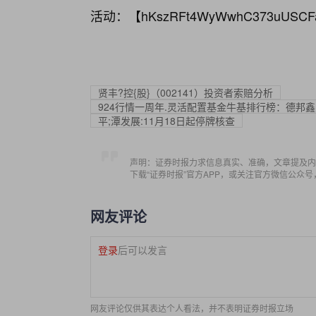
活动：【
hKszRFt4WyWwhC373uUSCF
贤丰?控{股}（002141）投资者索赔分析
924行情一周年.灵活配置基金牛基排行榜：德邦鑫星价
平;潭发展:11月18日起停牌核查
声明：证券时报力求信息真实、准确，文章提及内
下载“证券时报”官方APP，或关注官方微信公众
网友评论
登录
后可以发言
网友评论仅供其表达个人看法，并不表明证券时报立场