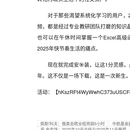
对于那些渴望系统化学习的用户，20
频，都是经过专业教研团队打磨的知识
也可以在午休时间掌握一个Excel高
2025年快节奏生活的痛点。
现在就完成安🎯装，让这1分灵感，
年。这不仅是一场下载，这是一次新生
活动：【
hKszRFt4WyWwhC373uUSCF
佩斯!科夫：俄美会晤全程将超6小时
中航基金副
资,金市场：2025年10月总结与2025年11月展望