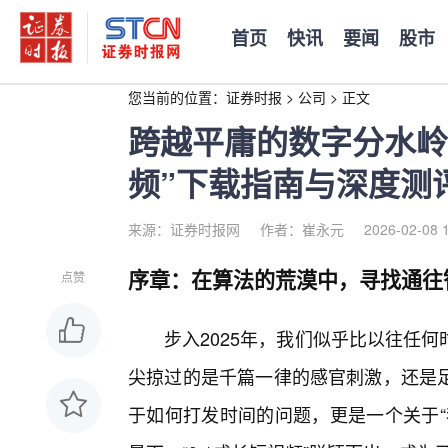
首页
快讯
要闻
股市
您当前的位置：
证券时报
>
公司
>
正文
跨越平庸的数字分水岭：
频”下载指南与深度测
来源：证券时报网
作者：崔永元
2026-02-08 
序章：在算法的荒漠中，寻找通往
点赞
步入2025年，我们似乎比以往任
尖掠过的是千篇一律的感官刺激，还是
于如何打发时间的问题，更是一个关于“