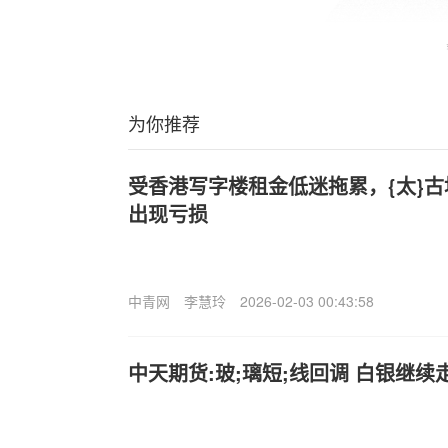
为你推荐
受香港写字楼租金低迷拖累，{太}古
出现亏损
中青网
李慧玲
2026-02-03 00:43:58
中天期货:玻;璃短;线回调 白银继续