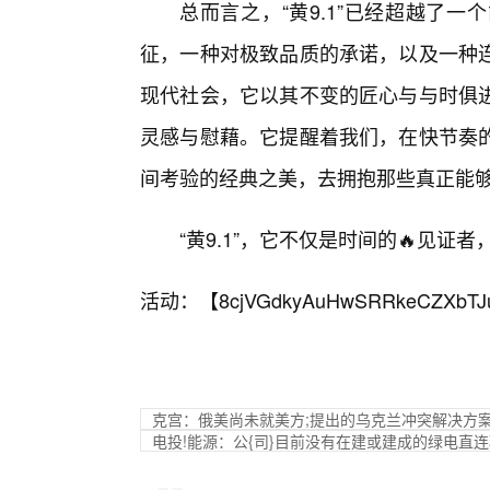
总而言之，“黄9.1”已经超越了
征，一种对极致品质的承诺，以及一种连
现代社会，它以其不变的匠心与与时俱
灵感与慰藉。它提醒着我们，在快节奏
间考验的经典之美，去拥抱那些真正能
“黄9.1”，它不仅是时间的🔥见
活动：【
8cjVGdkyAuHwSRRkeCZXbTJ
克宫：俄美尚未就美方;提出的乌克兰冲突解决方
电投!能源：公{司}目前没有在建或建成的绿电直