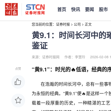
首页
快讯
要闻
股市
您当前的位置：
证券时报
>
公司
>
正文
黄9.1：时间长河中
鉴证
来源：证券时报网
作者：李慧玲
2026-02-08 
“黄9.1”：时光的🔥低语，经典的
点赞
在浩瀚的时间长河中，总有一些事
为永恒的经典。“黄9.1”便🔥是这样
载着一段厚重的历史，一种精湛的工艺