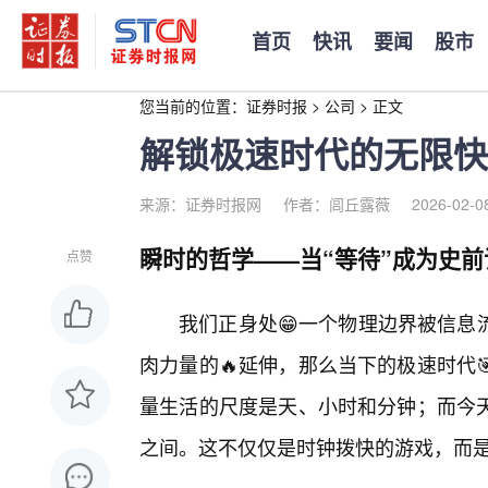
首页
快讯
要闻
股市
您当前的位置：
证券时报
>
公司
>
正文
解锁极速时代的无限快
来源：证券时报网
作者：闾丘露薇
2026-02-0
瞬时的哲学——当“等待”成为史前
点赞
我们正身处😁一个物理边界被信息
肉力量的🔥延伸，那么当下的极速时代
量生活的尺度是天、小时和分钟；而今
之间。这不仅仅是时钟拨快的游戏，而是