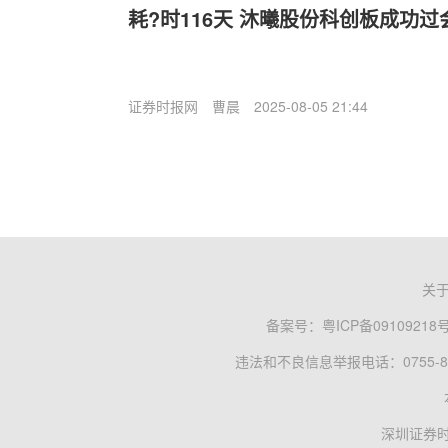
耗?时116天 沐曦股份科创板成功过
证券时报网
曹晨
2025-08-05 21:44
关
备案号：
粤ICP备09109218
违法和不良信息举报电话：0755-83
深圳证券