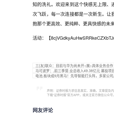
知的洗礼。欢迎来到这个快感无上限、
次飞跃，每一次连接都是一次新生。让
抱那个更高效、更纯粹、更具快感的未
活动：【
8cjVGdkyAuHwSRRkeCZXbTJ
三{友}联众：目前与华为尚未开<展>具体业务合作
马可波罗：,前三季营.业总收入49.38亿元 募投
电池,板块成9月黑马！先导智能打头阵，多家公司月
声明：证券时报力求信息真实、准确，文章提及内
下载“证券时报”官方APP，或关注官方微信公众
网友评论